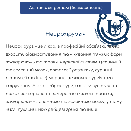
Дізнатись деталі (безкоштовно)
Нейрохірургія
Нейрохірург – це лікар, в професійні обов’язки якого
входить діагностування та лікування тяжких форм
захворювань та травм нервової системи (спинний
та головний мозок, патології розвитку, судинні
патології та інше) людини, шляхом хірургічного
втручання. Лікар-нейрохірург, спеціалізується на
таких захворюваннях: черепно-мозкові травми,
захворювання спинного та головного мозку, у тому
числі пухлини, міжхребцеві грижі та інше.