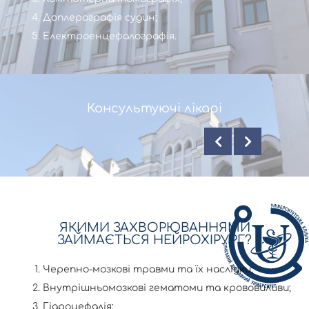
Доплерографія судин;
Електроенцефалографія.
Консультуючі лікарі
ЯКИМИ ЗАХВОРЮВАННЯМИ
ЗАЙМАЄТЬСЯ НЕЙРОХІРУРГ?
Черепно-мозкові травми та їх наслідки;
Внутрішньомозкові гематоми та крововиливи;
Гідроцефалія;