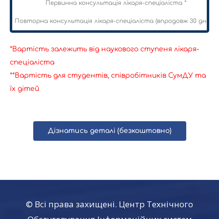
Первинна консультація лікаря-спеціаліста *
Повторна консультація лікаря-спеціаліста (впродовж 30 днів) *
*Вартість залежить від наукового ступеня лікаря-
спеціаліста
**Вартість для студентів, співробітників СумДУ та
їх дітей
Дізнатись деталі (безкоштовно)
© Всі права захищені. Центр Технічного