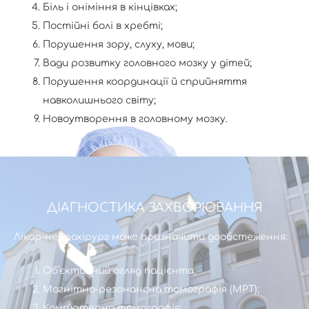
Біль і оніміння в кінцівках;
Постійні болі в хребті;
Порушення зору, слуху, мови;
Вади розвитку головного мозку у дітей;
Порушення координації й сприйняття
навколишнього світу;
Новоутворення в головному мозку.
ДІАГНОСТИКА ЗАХВОРЮВАННЯ
Лікар-нейрохірург може призначити дообстеження:
Об’єктивний огляд пацієнта;
Магнітно-резонансна томографія (МРТ);
Комп’ютерна томографія;