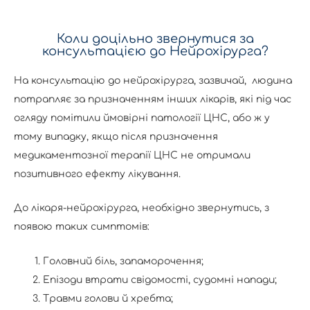
Коли доцільно звернутися за
консультацією до Нейрохірурга?
На консультацію до нейрохірурга, зазвичай, людина
потрапляє за призначенням інших лікарів, які під час
огляду помітили ймовірні патології ЦНС, або ж у
тому випадку, якщо після призначення
медикаментозної терапії ЦНС не отримали
позитивного ефекту лікування.
До лікаря-нейрохірурга, необхідно звернутись, з
появою таких симптомів:
Головний біль, запаморочення;
Епізоди втрати свідомості, судомні напади;
Травми голови й хребта;