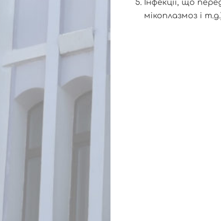
Інфекції, що пер
мікоплазмоз і т.д.)