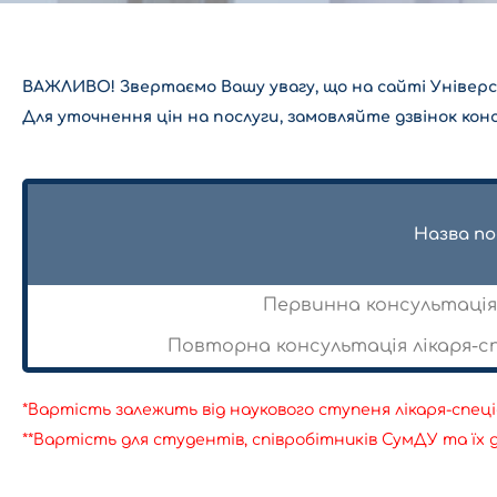
ВАЖЛИВО! Звертаємо Вашу увагу, що на сайті Універси
Для уточнення цін на послуги, замовляйте дзвінок кон
Назва по
Первинна консультація 
Повторна консультація лікаря-спе
*Вартість залежить від наукового ступеня лікаря-спец
**Вартість для студентів, співробітників СумДУ та їх 