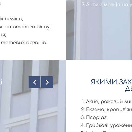
;
Аналіз мазків на 
х шляхів;
ас статевого акту;
ня;
 статевих органів.
і
ЯКИМИ ЗА
Д
Акне, рожевий л
Екзема, кропив’я
Псоріаз;
Грибкові ураженн