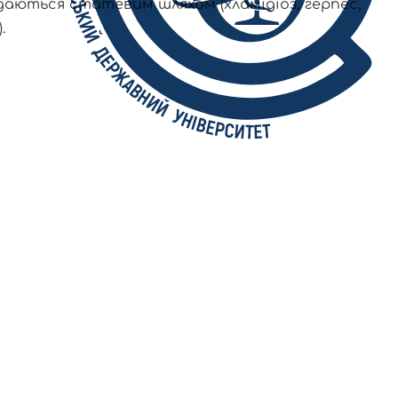
едаються статевим шляхом (хламідіоз, герпес,
.