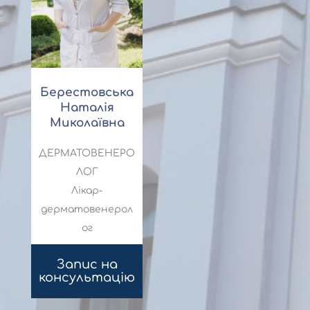
Берестовська
Наталія
Миколаївна
ДЕРМАТОВЕНЕРО
ЛОГ
Лікар-
дерматовенерол
ог
Запис на
консультацію