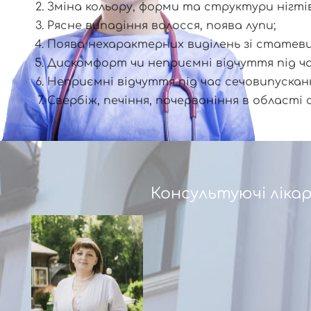
Зміна кольору, форми та структури нігтів
Рясне випадіння волосся, поява лупи;
Поява нехарактерних виділень зі статеви
Дискомфорт чи неприємні відчуття під ч
Неприємні відчуття під час сечовипускан
Свербіж, печіння, почервоніння в області
Консультуючі лікар