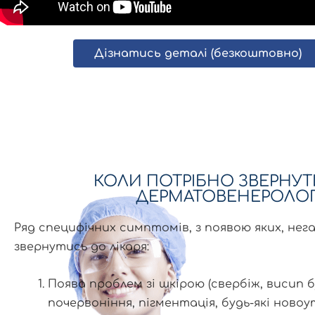
Дізнатись деталі (безкоштовно)
КОЛИ ПОТРІБНО ЗВЕРНУ
ДЕРМАТОВЕНЕРОЛОГ
Ряд специфічних симптомів, з появою яких, нег
звернутись до лікаря:
Поява проблем зі шкірою (свербіж, висип б
почервоніння, пігментація, будь-які новоу