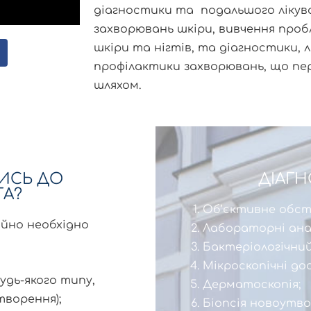
діагностики та подальшого лікув
захворювань шкіри, вивчення проб
шкіри та нігтів, та діагностики, 
профілактики захворювань, що п
шляхом.
ТИСЬ ДО
ДІАГ
А?
Об’єктивне обсте
айно необхідно
Лабораторні аналі
Бактеріологічний
Мікроскопічні до
удь-якого типу,
Дерматоскопія;
творення);
Біопсія новоутво