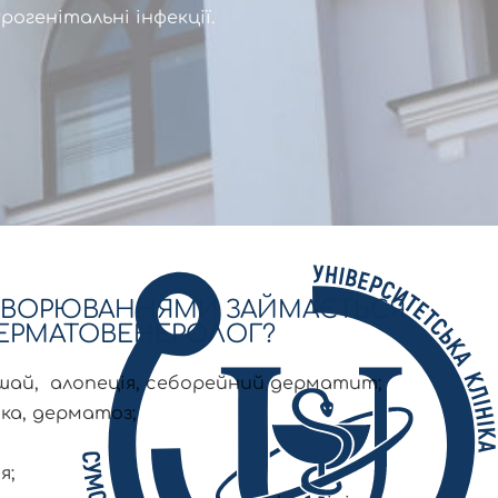
урогенітальні інфекції.
ХВОРЮВАННЯМИ ЗАЙМАЄТЬСЯ
ЕРМАТОВЕНЕРОЛОГ?
ишай, алопеція, себорейний дерматит;
нка, дерматоз;
я;