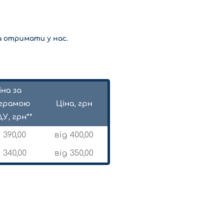
на отримати у нас.
іна за
грамою
Ціна, грн
У, грн**
 390,00
від 400,00
 340,00
від 350,00