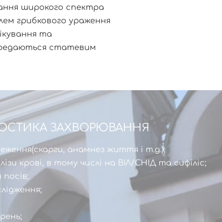
ання широкого спектра
лем грибкового ураження
лікування та
ередаються статевим
НОСТИКА ЗАХВОРЮВАННЯ
ження(скарги, анамнез життя і т.д.);
зи крові, в тому числі на ВІЛ/СНІД та сифіліс;
 посів;
слідження;
рень;