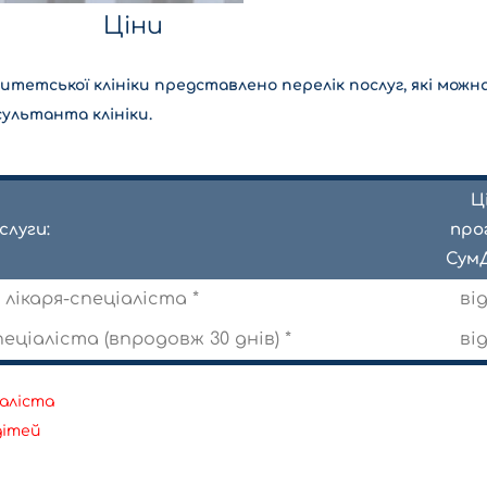
Ціни
тетської клініки представлено перелік послуг, які мож
сультанта клініки.
Ц
слуги:
про
СумД
лікаря-спеціаліста *
від
ціаліста (впродовж 30 днів) *
від
іаліста
дітей