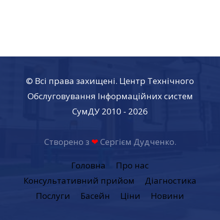
© Всі права захищені. Центр Технічного
Обслуговування Інформаційних систем
СумДУ 2010 - 2026
Створено з
❤
Сергієм Дудченко.
Головна
Про нас
Консультативний прийом
Діагностика
Послуги
Басейн
Ціни
Новини